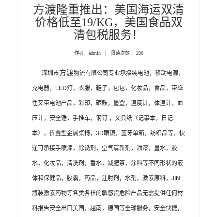
方渡隆重推出：美国海运双清
价格低至19/KG，美国食品双
清包税服务！
作者：admin | 阅读次数：
290
方渡
深圳市
物流有限公司
专业
承接纯电池，移动电源，
充电器，
LED
灯，衣服，鞋子，包包，化妆品，食品，带磁
性又带电池产品，彩印，硒鼓，墨盒，温度计，体温计，血
压计，安全锤，手推车，钢钉 ，文具纸（记事本，日记
本），折叠型金属桌椅，
3D
眼镜，蓝牙单箱，纺织品等，快
递可承接手喷漆，除锈剂，空气清新剂，油漆，墨水，胶
水，化妆品，清洗剂，香水，减肥茶，涂料等不同形状的液
体和保健品，胶囊，药品，注射剂，水剂，激素原料，
JIN
瓶装激素药物等各类各样的敏感货危险产品无需提供任何材
料报告安全出口美国，越南，德国等全球服务，安全快捷，